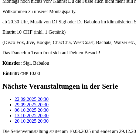
Montags noch nichts vor? Kannst Du die Füsse auch nicht mehr still
Willkommen zu unserer Montagsparty.
ab 20.30 Uhr, Musik von DJ Sigi oder DJ Babalou im klimatisierte
Eintritt 10 CHF (inkl. 1 Getränk)
(Disco Fox, Jive, Boogie, ChacCha, WestCoast, Bachata, Walzer etc.
Das DanceInn Team freut sich auf Deinen Besuch!
Künstler:
Sigi, Babalou
Eintritt:
10.00
CHF
Nächste Veranstaltungen in der Serie
22.09.2025
20:30
29.09.2025
20:30
06.10.2025
20:30
13.10.2025
20:30
20.10.2025
20:30
Die Serienveranstaltung startet am 10.03.2025 und endet am 29.12.2