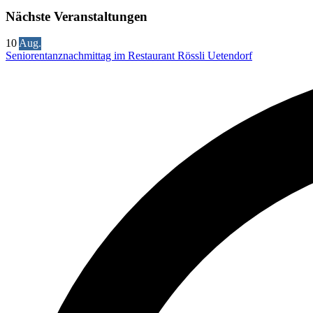
Nächste Veranstaltungen
10
Aug.
Seniorentanznachmittag im Restaurant Rössli Uetendorf