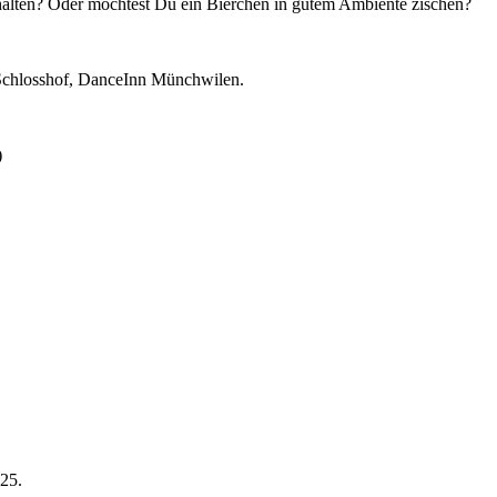
 halten? Oder möchtest Du ein Bierchen in gutem Ambiente zischen?
n Schlosshof, DanceInn Münchwilen.
)
025.