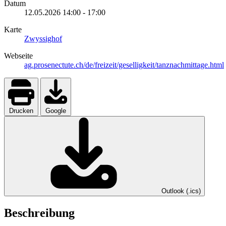
Datum
12.05.2026
14:00
-
17:00
Karte
Zwyssighof
Webseite
ag.prosenectute.ch/de/freizeit/geselligkeit/tanznachmittage.html
Drucken
Google
Outlook (.ics)
Beschreibung